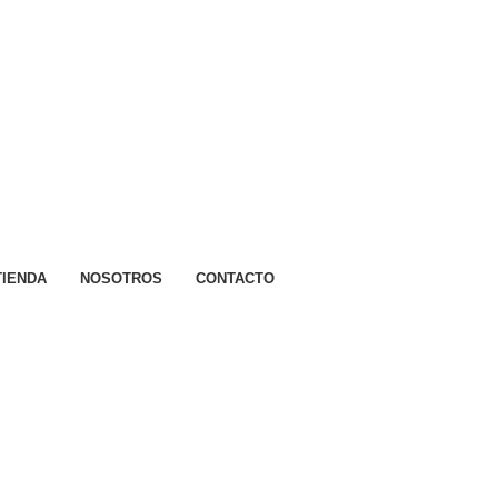
TIENDA
NOSOTROS
CONTACTO