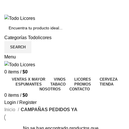
PRODUCTOS PARA MAYORES DE 18 AÑOS, SE
RECOMIENDA CONSUMIR CON RESPONSABILIDAD
Categorías Todolicores
SEARCH
Menu
0
items
/
$
0
VENTAS X MAYOR
VINOS
LICORES
CERVEZA
ESPUMANTES
TABACO
PROMOS
TIENDA
NOSOTROS
CONTACTO
0
items
/
$
0
Login / Register
Inicio
CAMPAÑAS PEDIDOS YA
No se han encontrado productos que